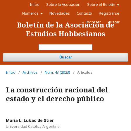
Inicio
Sobre la Asociación
Sobre el Boletín
Números
Novedades
Contacto
Registrarse
Ingresar
Buscar
Boletín de la Asociación de
Estudios Hobbesianos
Buscar
Inicio
/
Archivos
/
Núm. 43 (2023)
/
Artículos
La construcción racional del
estado y el derecho público
María L. Lukac de Stier
Universidad Católica Argentina