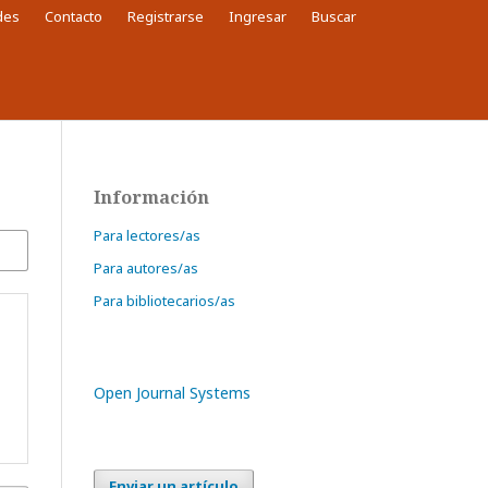
des
Contacto
Registrarse
Ingresar
Buscar
Buscar
Información
Para lectores/as
Para autores/as
Para bibliotecarios/as
Open Journal Systems
Enviar un artículo